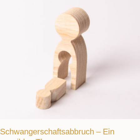
sensibles
Thema
Schwangerschaftsabbruch – Ein